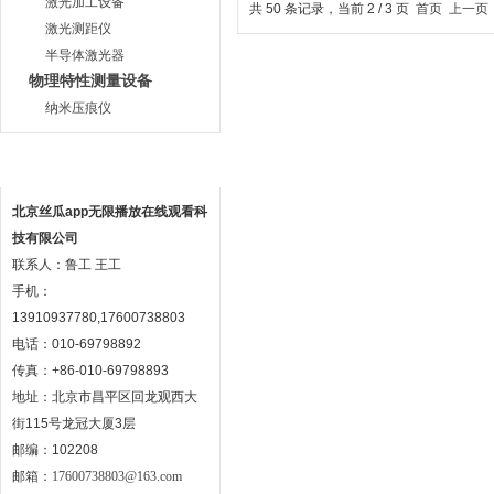
激光加工设备
共 50 条记录，当前 2 / 3 页
首页
上一页
激光测距仪
半导体激光器
物理特性测量设备
纳米压痕仪
联系方式
北京丝瓜app无限播放在线观看科
技有限公司
联系人：鲁工 王工
手机：
13910937780,17600738803
电话：010-69798892
传真：+86-010-69798893
地址：北京市昌平区回龙观西大
街115号龙冠大厦3层
邮编：102208
邮箱：
17600738803@163.com