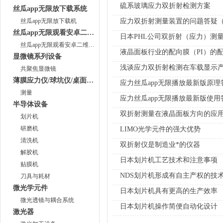
硫系玻璃应力双折射检测方案
丝瓜app无限放下载系统
丝瓜app无限放下载机
应力双折射测量装置的问题答疑
丝瓜app无限观看安卓二维码系统
日本PHL公司双折射（应力）测
丝瓜app无限观看安卓二维码仪
液晶面板行业的配向膜（PI）的
显微镜系列设备
浅谈应力双折射检测在车载显示
共聚焦显微镜
薄膜应力仪/球坑仪/桌面级镀膜系统
应力丝瓜app无限播放最新版原理
测量
应力丝瓜app无限播放最新版使用
半导体设备
双折射测量在液晶面板方向的应
划片机
研磨机
LIMO光学元件的强大优势
清洗机
双折射仪是制造业*的仪器
解胶机
日本划片机工艺技术和注意事项
贴膜机
NDS划片机形成有自主产权的技
刀具与耗材
微光学元件
日本划片机具有更高的生产效率
微光透镜与耦合系统
日本划片机操作简便自动化设计
激光器